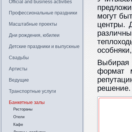
Official and business activities
предлож
Профессиональные праздники
могут бы
центры. 
Масштабные проекты
различн
Дни рождения, юбилеи
теплоход
Детские праздники и выпускные
особняки,
Свадьбы
Выбирая 
Артисты
формат м
репутаци
Ведущие
решение.
Транспортные услуги
Банкетные залы
Рестораны
Отели
Кафе