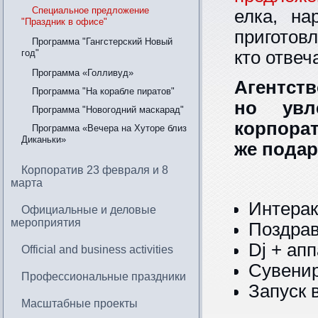
Специальное предложение
елка, на
"Праздник в офисе"
приготов
Программа "Гангстерский Новый
год"
кто отвеч
Программа «Голливуд»
Агентств
Программа "На корабле пиратов"
но увле
Программа "Новогодний маскарад"
корпорат
Программа «Вечера на Хуторе близ
Диканьки»
же подар
Корпоратив 23 февраля и 8
марта
Интерак
Официальные и деловые
мероприятия
Поздрав
Dj + ап
Official and business activities
Сувенир
Профессиональные праздники
Запуск 
Масштабные проекты